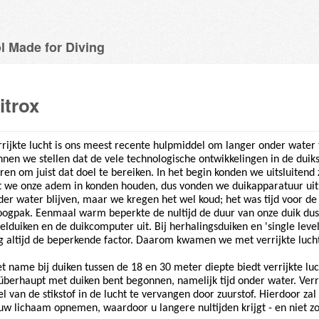
l Made for Diving
itrox
rrijkte lucht is ons meest recente hulpmiddel om langer onder water t
nnen we stellen dat de vele technologische ontwikkelingen in de dui
ren om juist dat doel te bereiken. In het begin konden we uitsluitend 
t we onze adem in konden houden, dus vonden we duikapparatuur uit
der water blijven, maar we kregen het wel koud; het was tijd voor de 
oogpak. Eenmaal warm beperkte de nultijd de duur van onze duik dus
velduiken en de duikcomputer uit. Bij herhalingsduiken en 'single level
g altijd de beperkende factor. Daarom kwamen we met verrijkte luch
t name bij duiken tussen de 18 en 30 meter diepte biedt verrijkte l
 überhaupt met duiken bent begonnen, namelijk tijd onder water. Verri
l van de stikstof in de lucht te vervangen door zuurstof. Hierdoor zal 
 uw lichaam opnemen, waardoor u langere nultijden krijgt - en niet zo