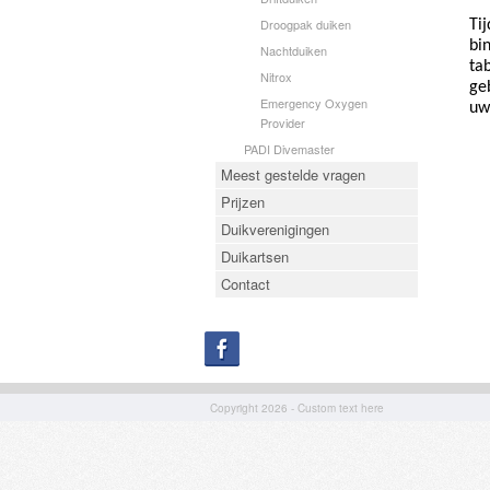
Droogpak duiken
Ti
bi
Nachtduiken
ta
Nitrox
ge
Emergency Oxygen
uw
Provider
PADI Divemaster
Meest gestelde vragen
Prijzen
Duikverenigingen
Duikartsen
Contact
Copyright 2026 - Custom text here