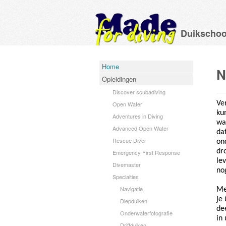
Duikschoo
Home
N
Opleidingen
Discover scubadiving
Ve
Open Water
ku
Adventures in Diving
wa
Advanced Open Water
da
Rescue Diver
on
dr
Emergency First Response
le
Divemaster
no
Specialties
Navigatie
Me
je
Diepduiken
dee
Onderwaterfotografie
in
Driftduiken