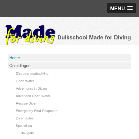
MENU
Duikschool Made for Diving
Home
Opleidingen
Discover scubadiving
Open Water
Adventures in Diving
Advanced Open Water
Rescue Diver
Emergency First Response
Divemaster
Specialties
Navigatie