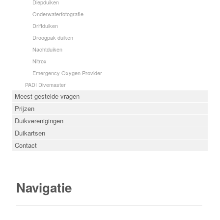
Diepduiken
Onderwaterfotografie
Driftduiken
Droogpak duiken
Nachtduiken
Nitrox
Emergency Oxygen Provider
PADI Divemaster
Meest gestelde vragen
Prijzen
Duikverenigingen
Duikartsen
Contact
Navigatie