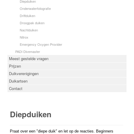
Diepduiken
Onderwaterfotografie
Driftduiken
Droogpak duiken
Nachtduiken
Nitrox
Emergency Oxygen Provider
PADI Divemaster
Meest gestelde vragen
Prijzen
Duikverenigingen
Duikartsen
Contact
Diepduiken
Praat over een "diepe duik" en let op de reacties. Beginners