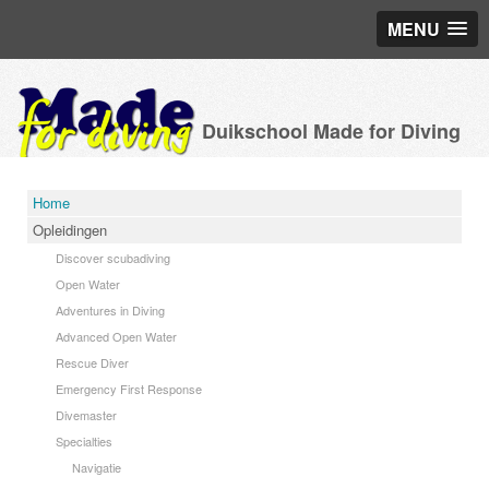
MENU
Duikschool Made for Diving
Home
Opleidingen
Discover scubadiving
Open Water
Adventures in Diving
Advanced Open Water
Rescue Diver
Emergency First Response
Divemaster
Specialties
Navigatie