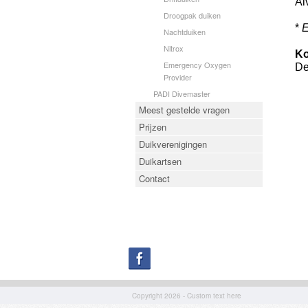
Al
Droogpak duiken
*
E
Nachtduiken
Nitrox
Ko
Emergency Oxygen
De
Provider
PADI Divemaster
Meest gestelde vragen
Prijzen
Duikverenigingen
Duikartsen
Contact
Copyright 2026 - Custom text here