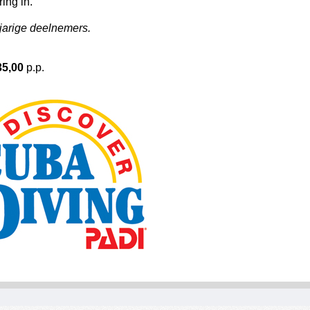
ing in.
jarige deelnemers.
35,00
p.p.