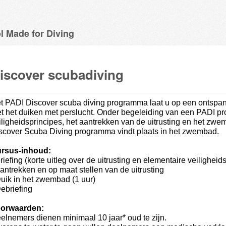
l Made for Diving
iscover scubadiving
t PADI Discover scuba diving programma laat u op een ontsp
t het duiken met perslucht. Onder begeleiding van een PADI pro
iligheidsprincipes, het aantrekken van de uitrusting en het zw
scover Scuba Diving programma vindt plaats in het zwembad.
rsus-inhoud:
Briefing (korte uitleg over de uitrusting en elementaire veiligheid
Aantrekken en op maat stellen van de uitrusting
Duik in het zwembad (1 uur)
Debriefing
orwaarden:
elnemers dienen minimaal 10 jaar* oud te zijn.