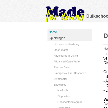
Duikschoo
Home
D
Opleidingen
Discover scubadiving
He
Open Water
me
Adventures in Diving
ve
Advanced Open Water
Di
Rescue Diver
Cu
Emergency First Response
- 
Divemaster
- 
Specialties
- 
Navigatie
- 
Diepduiken
Vo
Onderwaterfotografie
De
Driftduiken