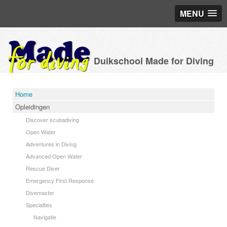
MENU
Duikschool Made for Diving
Home
Opleidingen
Discover scubadiving
Open Water
Adventures in Diving
Advanced Open Water
Rescue Diver
Emergency First Response
Divemaster
Specialties
Navigatie