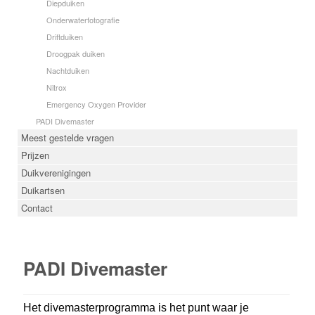
Diepduiken
Onderwaterfotografie
Driftduiken
Droogpak duiken
Nachtduiken
Nitrox
Emergency Oxygen Provider
PADI Divemaster
Meest gestelde vragen
Prijzen
Duikverenigingen
Duikartsen
Contact
PADI Divemaster
Het divemasterprogramma is het punt waar je