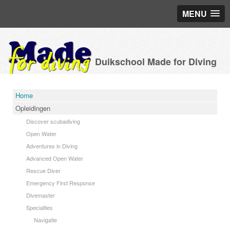
MENU
Duikschool Made for Diving
Home
Opleidingen
Discover scubadiving
Open Water
Adventures in Diving
Advanced Open Water
Rescue Diver
Emergency First Response
Divemaster
Specialties
Navigatie