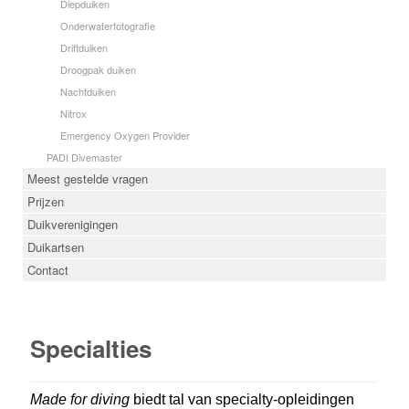
Diepduiken
Onderwaterfotografie
Driftduiken
Droogpak duiken
Nachtduiken
Nitrox
Emergency Oxygen Provider
PADI Divemaster
Meest gestelde vragen
Prijzen
Duikverenigingen
Duikartsen
Contact
Specialties
Made for diving
biedt tal van specialty-opleidingen