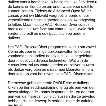
duiken was u hoofdzakelijk bezig met uzelf en deed u
de kennis en kunde op om onderwater voor uzelf te
kunnen zorgen. Tijdens de Advanced Open Water
cursus werd uw blikveld vergroot; u leerde onder
verschillende omstandigheden ook op uw omgeving
te letten. Maar met de PADI Rescue Diver cursus
breekt een nieuwe fase aan waarin uw blikveld zich
verder uitbreidt en u ook gaat letten op andere
duikers.
Het PADI Rescue Diver programma leert u om zowel
kleine als zeer ernstige duikongevallen te helpen
voorkomen en - indien noodzakelijk - te begeleiden,
door middel van diverse technieken. Wat u in de
cursus leert zal uw vaardigheden en zelfvertrouwen
als duiker vergroten en u daarmee klaarstomen om
door te gaan voor het niveau van PADI Divemaster.
De meeste gebrevetteerde PADI Rescue duikers
kijken op hun reddingstraining terug als één van de
meest uitdagende - soms inspannende - en daarom
één van de meest zinvolle cursussen die ze gevolgd
hebben. Het onderwerp is serieus, maar de training
erg leuk!