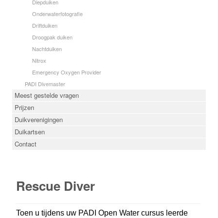
Diepduiken
Onderwaterfotografie
Driftduiken
Droogpak duiken
Nachtduiken
Nitrox
Emergency Oxygen Provider
PADI Divemaster
Meest gestelde vragen
Prijzen
Duikverenigingen
Duikartsen
Contact
Rescue Diver
Toen u tijdens uw PADI Open Water cursus leerde