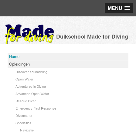
MENU
Duikschool Made for Diving
Home
Opleidingen
Discover scubadiving
Open Water
Adventures in Diving
Advanced Open Water
Rescue Diver
Emergency First Response
Divemaster
Specialties
Navigatie