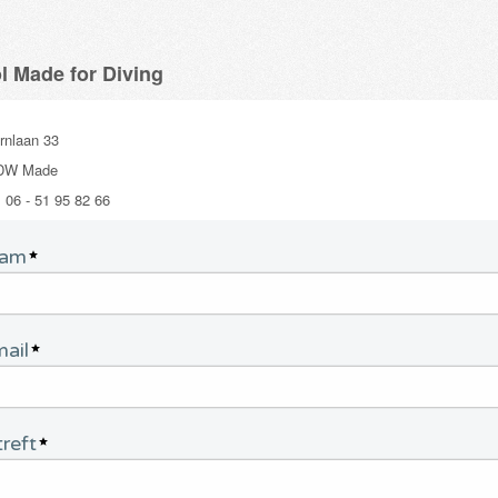
l Made for Diving
rnlaan 33
 DW Made
 06 - 51 95 82 66
am
ail
reft