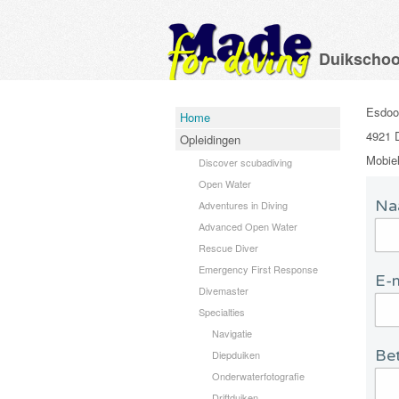
Duikschoo
Esdoo
Home
4921
Opleidingen
Mobiel
Discover scubadiving
Open Water
Na
Adventures in Diving
Advanced Open Water
Rescue Diver
Emergency First Response
E-m
Divemaster
Specialties
Navigatie
Bet
Diepduiken
Onderwaterfotografie
Driftduiken