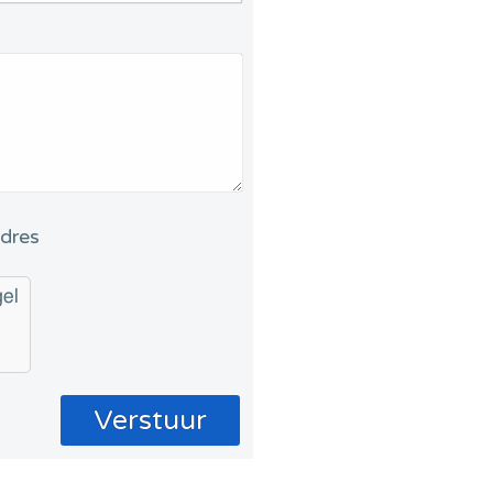
adres
gel