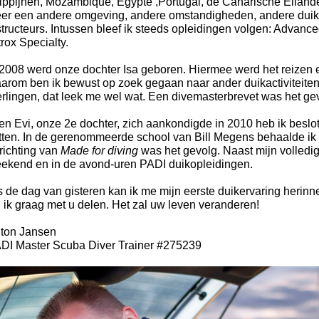
lippijnen, Mozambique, Egypte ,Portugal, de Canarische Eilan
er een andere omgeving, andere omstandigheden, andere duik
structeurs. Intussen bleef ik steeds opleidingen volgen: Advan
trox Specialty.
 2008 werd onze dochter Isa geboren. Hiermee werd het reizen e
arom ben ik bewust op zoek gegaan naar ander duikactiviteiten
erlingen, dat leek me wel wat. Een divemasterbrevet was het ge
en Evi, onze 2e dochter, zich aankondigde in 2010 heb ik beslot
tten. In de gerenommeerde school van Bill Megens behaalde ik h
richting van
Made for diving
was het gevolg. Naast mijn volledig
ekend en in de avond-uren PADI duikopleidingen.
s de dag van gisteren kan ik me mijn eerste duikervaring herinn
l ik graag met u delen. Het zal uw leven veranderen!
ton Jansen
DI Master Scuba Diver Trainer #275239