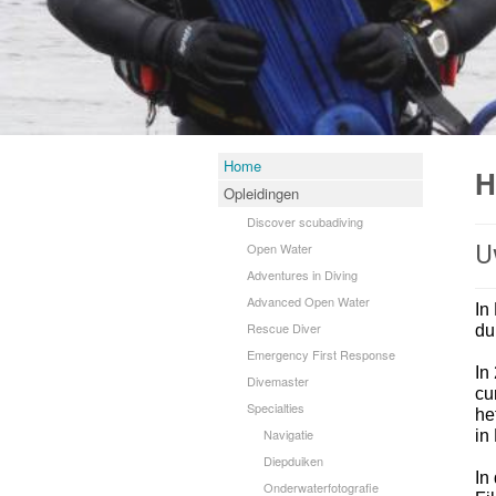
Home
H
Opleidingen
Discover scubadiving
Open Water
U
Adventures in Diving
Advanced Open Water
In
Rescue Diver
du
Emergency First Response
In
Divemaster
cu
Specialties
he
Navigatie
in
Diepduiken
In
Onderwaterfotografie